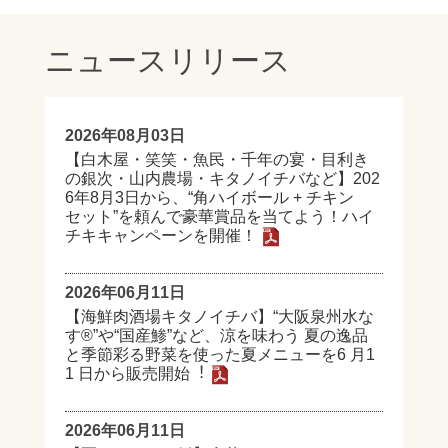
ニュースリリース
2026年08月03日
【白木屋・笑笑・魚民・千年の宴・目利き
の銀次・山内農場・キタノイチバなど】202
6年8月3日から、“角ハイボール + チキン
セット”を頼んで豪華賞品を当てよう！ハイ
チキキャンペーンを開催！
2026年06月11日
【海鮮⾁酒場キタノイチバ】“⼤阪泉州⽔な
す®”や“国産鯵”など、涼を味わう 夏の逸品
と季節彩る野菜を使った夏メニューを6 ⽉1
1 ⽇から販売開始︕
2026年06月11日